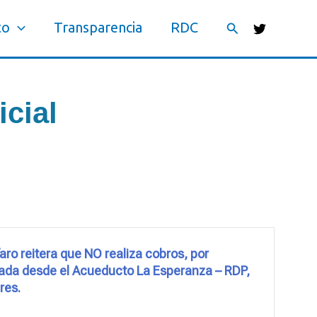
Buscar
to
Transparencia
RDC
cial
faro reitera que NO realiza cobros, por
ada desde el Acueducto La Esperanza – RDP,
res.